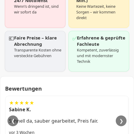
24/7 Notdienst
Min.)
Wenn’s dringend ist, sind
Keine Wartezeit, keine
wir sofort da
Sorgen – wir kommen
direkt
💶
Faire Preise – klare
✅
Erfahrene & geprüfte
Abrechnung
Fachleute
Transparente Kosten ohne
Kompetent, zuverlässig
versteckte Gebühren
und mit modernster
Technik
Bewertungen
★★★★★
Ali R.
Kam fix, alles professionell erledigt.
❮
❯
vor 1 Monat