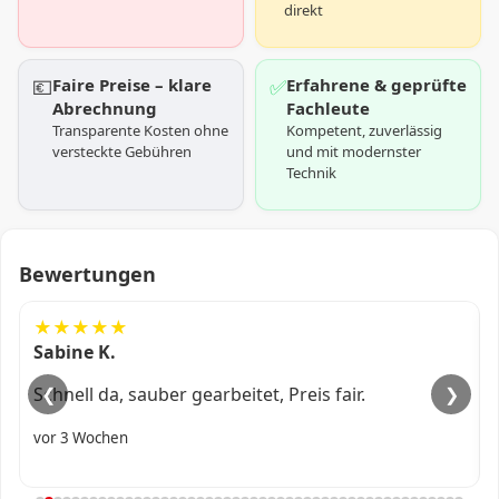
direkt
💶
Faire Preise – klare
✅
Erfahrene & geprüfte
Abrechnung
Fachleute
Transparente Kosten ohne
Kompetent, zuverlässig
versteckte Gebühren
und mit modernster
Technik
Bewertungen
★★★★★
Ali R.
Kam fix, alles professionell erledigt.
❮
❯
vor 1 Monat