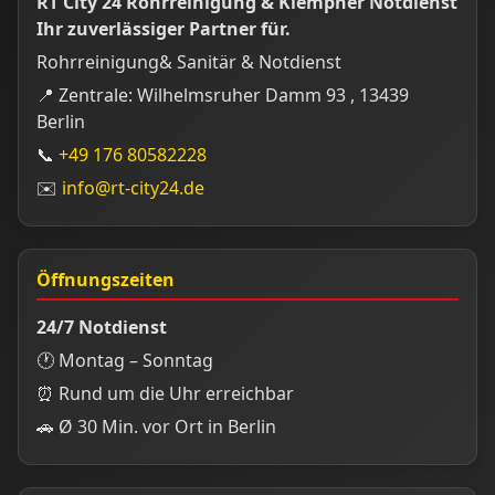
RT City 24 Rohrreinigung & Klempner Notdienst
Ihr zuverlässiger Partner für.
Rohrreinigung& Sanitär & Notdienst
📍 Zentrale: Wilhelmsruher Damm 93 , 13439
Berlin
📞
+49 176 80582228
✉️
info@rt-city24.de
Öffnungszeiten
24/7 Notdienst
🕐 Montag – Sonntag
⏰ Rund um die Uhr erreichbar
🚗 Ø 30 Min. vor Ort in Berlin