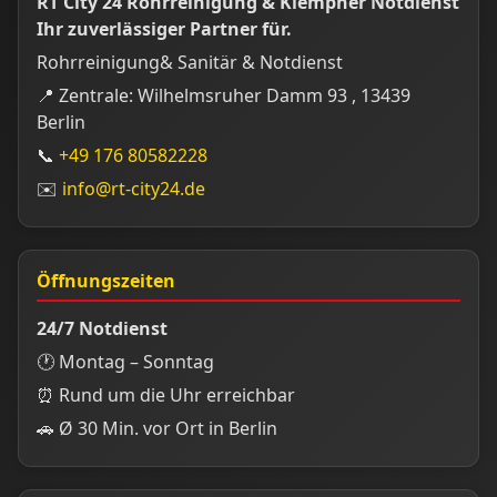
RT City 24 Rohrreinigung & Klempner Notdienst
Ihr zuverlässiger Partner für.
Rohrreinigung& Sanitär & Notdienst
📍 Zentrale: Wilhelmsruher Damm 93 , 13439
Berlin
📞
+49 176 80582228
✉️
info@rt-city24.de
Öffnungszeiten
24/7 Notdienst
🕐 Montag – Sonntag
⏰ Rund um die Uhr erreichbar
🚗 Ø 30 Min. vor Ort in Berlin