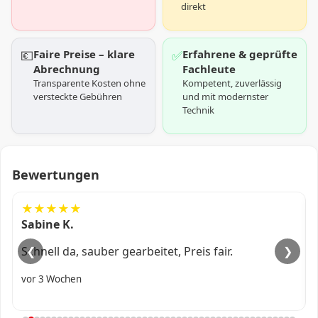
direkt
💶
Faire Preise – klare
✅
Erfahrene & geprüfte
Abrechnung
Fachleute
Transparente Kosten ohne
Kompetent, zuverlässig
versteckte Gebühren
und mit modernster
Technik
Bewertungen
★★★★★
Ali R.
Kam fix, alles professionell erledigt.
❮
❯
vor 1 Monat