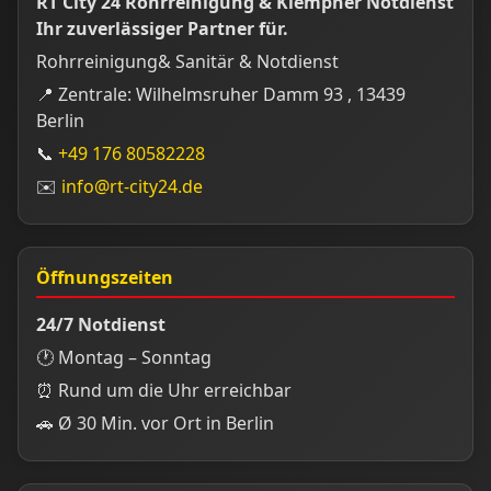
RT City 24 Rohrreinigung & Klempner Notdienst
Ihr zuverlässiger Partner für.
Rohrreinigung& Sanitär & Notdienst
📍 Zentrale: Wilhelmsruher Damm 93 , 13439
Berlin
📞
+49 176 80582228
✉️
info@rt-city24.de
Öffnungszeiten
24/7 Notdienst
🕐 Montag – Sonntag
⏰ Rund um die Uhr erreichbar
🚗 Ø 30 Min. vor Ort in Berlin