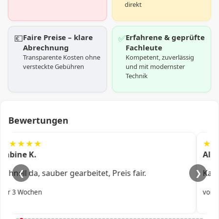
direkt
💶
Faire Preise – klare
✅
Erfahrene & geprüfte
Abrechnung
Fachleute
Transparente Kosten ohne
Kompetent, zuverlässig
versteckte Gebühren
und mit modernster
Technik
Bewertungen
★★★★★
Ali R.
Kam fix, alles professionell erledigt.
❮
❯
vor 1 Monat