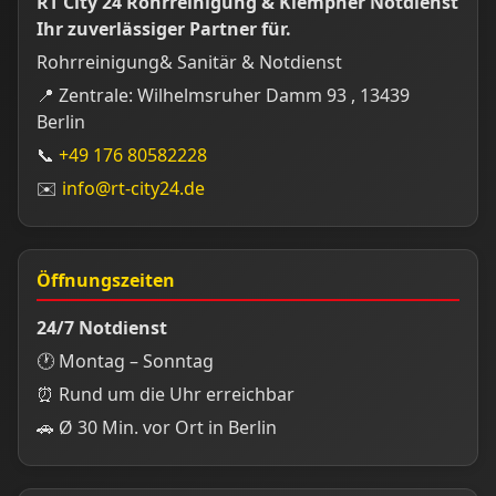
RT City 24 Rohrreinigung & Klempner Notdienst
Ihr zuverlässiger Partner für.
Rohrreinigung& Sanitär & Notdienst
📍 Zentrale: Wilhelmsruher Damm 93 , 13439
Berlin
📞
+49 176 80582228
✉️
info@rt-city24.de
Öffnungszeiten
24/7 Notdienst
🕐 Montag – Sonntag
⏰ Rund um die Uhr erreichbar
🚗 Ø 30 Min. vor Ort in Berlin