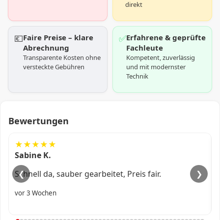
direkt
💶
Faire Preise – klare
✅
Erfahrene & geprüfte
Abrechnung
Fachleute
Transparente Kosten ohne
Kompetent, zuverlässig
versteckte Gebühren
und mit modernster
Technik
Bewertungen
★★★★★
Ali R.
Kam fix, alles professionell erledigt.
❮
❯
vor 1 Monat